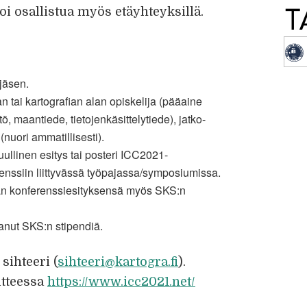
voi osallistua myös etäyhteyksillä.
jäsen.
n tai kartografian alan opiskelija (pääaine
, maantiede, tietojenkäsittelytiede), jatko-
 (nuori ammatillisesti).
uullinen esitys tai posteri ICC2021-
renssiin liittyvässä työpajassa/symposiumissa.
ään konferenssiesityksensä myös SKS:n
anut SKS:n stipendiä.
sihteeri (
sihteeri@kartogra.fi
).
itteessa
https://www.icc2021.net/