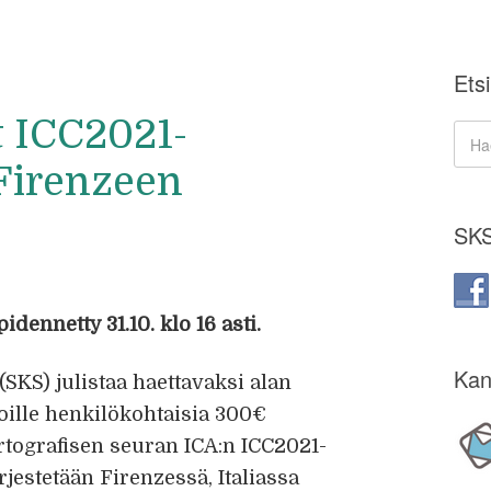
Etsi
t ICC2021-
Firenzeen
SKS
idennetty 31.10. klo 16 asti.
Kan
KS) julistaa haettavaksi alan
ijoille henkilökohtaisia 300€
rtografisen seuran ICA:n ICC2021-
jestetään Firenzessä, Italiassa