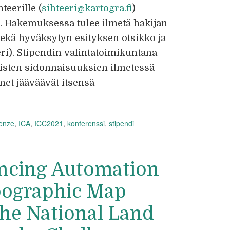
eerille (
sihteeri@kartogra.fi
)
ä. Hakemuksessa tulee ilmetä hakijan
sekä hyväksytyn esityksen otsikko ja
ri). Stipendin valintatoimikuntana
listen sidonnaisuuksien ilmetessä
net jääväävät itsensä
renze
,
ICA
,
ICC2021
,
konferenssi
,
stipendi
ncing Automation
pographic Map
the National Land