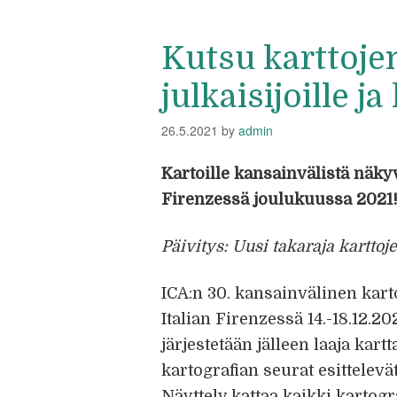
Kutsu karttojen 
julkaisijoille ja
26.5.2021
by
admin
Kartoille kansainvälistä näky
Firenzessä joulukuussa 2021
Päivitys: Uusi takaraja karttoj
ICA:n 30. kansainvälinen kart
Italian Firenzessä 14.-18.12.2
järjestetään jälleen laaja kar
kartografian seurat esittelev
Näyttely kattaa kaikki kartogr