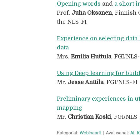
Opening words
and
a short i
Prof.
Juha Oksanen
, Finnish 
the NLS-FI
Experience on selecting data 
data
Mrs.
Emilia Huttula
, FGI/NLS-
Using Deep learning for build
Mr.
Jesse Anttila
, FGI/NLS-FI
Preliminary experiences in ut
mapping
Mr.
Christian Koski
, FGI/NLS-
Kategoriat:
Webinaarit
Avainsanat:
AI
,
I