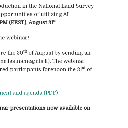
duction in the National Land Survey
pportunities of utilizing AI
st
PM (EEST), August 31
.
he webinar!
th
ore the 30
of August by sending an
name.lastname@nls.fi). The webinar
st
tered participants forenoon the 31
of
ment and agenda (PDF)
nar presentations now available
on