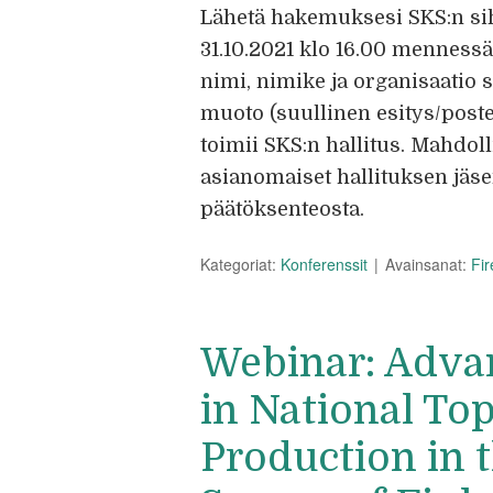
Lähetä hakemuksesi SKS:n siht
31.10.2021 klo 16.00 menness
nimi, nimike ja organisaatio 
muoto (suullinen esitys/poste
toimii SKS:n hallitus. Mahdol
asianomaiset hallituksen jäse
päätöksenteosta.
Kategoriat:
Konferenssit
Avainsanat:
Fi
Webinar: Adva
in National To
Production in 