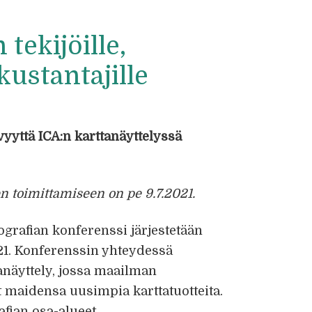
tekijöille,
 kustantajille
vyyttä ICA:n karttanäyttelyssä
!
en toimittamiseen on pe 9.7.2021.
ografian konferenssi järjestetään
021. Konferenssin yhteydessä
ttanäyttely, jossa maailman
ät maidensa uusimpia karttatuotteita.
afian osa-alueet.