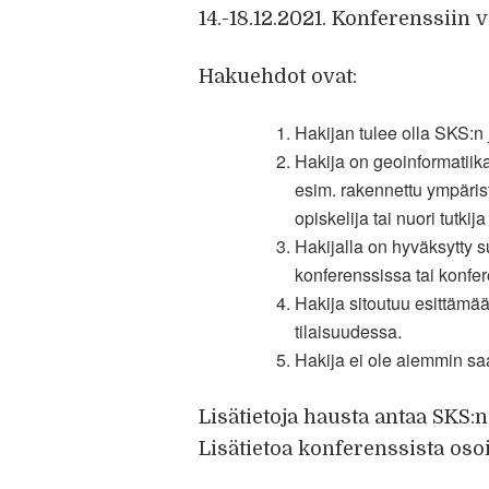
14.-18.12.2021. Konferenssiin 
Hakuehdot ovat:
Hakijan tulee olla SKS:n 
Hakija on geoinformatiika
esim. rakennettu ympäristö
opiskelija tai nuori tutkija
Hakijalla on hyväksytty s
konferenssissa tai konfe
Hakija sitoutuu esittäm
tilaisuudessa.
Hakija ei ole aiemmin sa
Lisätietoja hausta antaa SKS:n 
Lisätietoa konferenssista oso