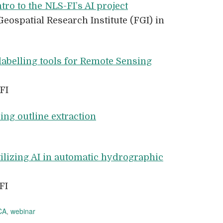
ntro to the NLS-FI’s AI project
Geospatial Research Institute (FGI) in
labelling tools for Remote Sensing
FI
ing outline extraction
ilizing AI in automatic hydrographic
FI
CA
,
webinar