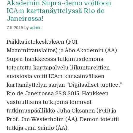
Akademin Supra-demo voittoon
ICA:n karttanäyttelyssä Rio de
Janeirossa!
7.9.2015
by
admin
Paikkatietokeskuksen (FGI,
Maanmittauslaitos) ja Åbo Akademin (ÅA)
Supra-hankkeessa tutkimusdemona
toteutettu karttapalvelu liikuntareittien
suosiosta voitti ICA:n kansainvälisen
karttanäyttelyn sarjan ”Digitaaliset tuotteet”
Rio de Janeirossa 28.8.2015. Hankkeen
vastuullisina tutkijoina toimivat
tutkimuspäällikkö Juha Oksanen (FGI) ja
Prof. Jan Westerholm (ÅA). Demon toteutti
tutkija Jani Sainio (ÅA).