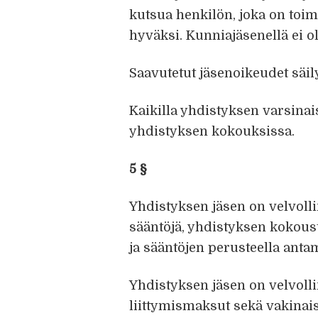
kutsua henkilön, joka on toi
hyväksi. Kunniajäsenellä ei o
Saavutetut jäsenoikeudet säil
Kaikilla yhdistyksen varsinais
yhdistyksen kokouksissa.
5 §
Yhdistyksen jäsen on velvol
sääntöjä, yhdistyksen kokous
ja sääntöjen perusteella anta
Yhdistyksen jäsen on velvoll
liittymismaksut sekä vakinais