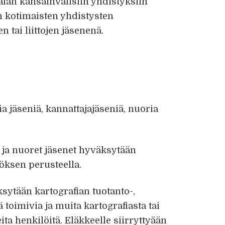
 alan kansainvälisiin yhdistyksiin
n kotimaisten yhdistysten
tai liittojen jäsenenä.
a jäseniä, kannattajajäseniä, nuoria
t ja nuoret jäsenet hyväksytään
öksen perusteella.
sytään kartografian tuotanto-,
 toimivia ja muita kartografiasta tai
ta henkilöitä. Eläkkeelle siirryttyään