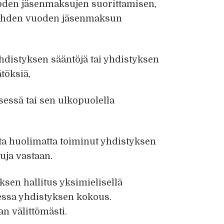
oden jäsenmaksujen suorittamisen,
o yhden vuoden jäsenmaksun
yhdistyksen sääntöjä tai yhdistyksen
töksiä,
sessä tai sen ulkopuolella
a huolimatta toiminut yhdistyksen
uja vastaan.
ksen hallitus yksimielisellä
essa yhdistyksen kokous.
n välittömästi.