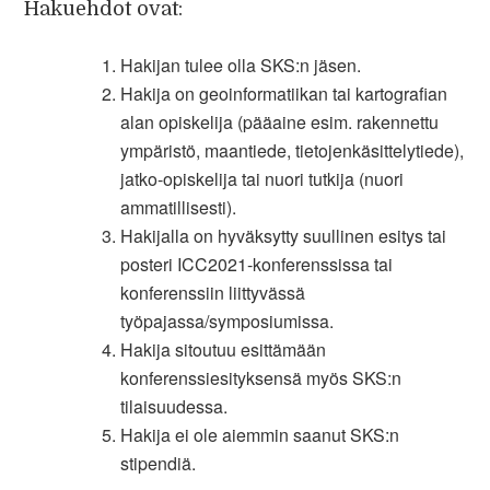
Hakuehdot ovat:
Hakijan tulee olla SKS:n jäsen.
Hakija on geoinformatiikan tai kartografian
alan opiskelija (pääaine esim. rakennettu
ympäristö, maantiede, tietojenkäsittelytiede),
jatko-opiskelija tai nuori tutkija (nuori
ammatillisesti).
Hakijalla on hyväksytty suullinen esitys tai
posteri ICC2021-konferenssissa tai
konferenssiin liittyvässä
työpajassa/symposiumissa.
Hakija sitoutuu esittämään
konferenssiesityksensä myös SKS:n
tilaisuudessa.
Hakija ei ole aiemmin saanut SKS:n
stipendiä.