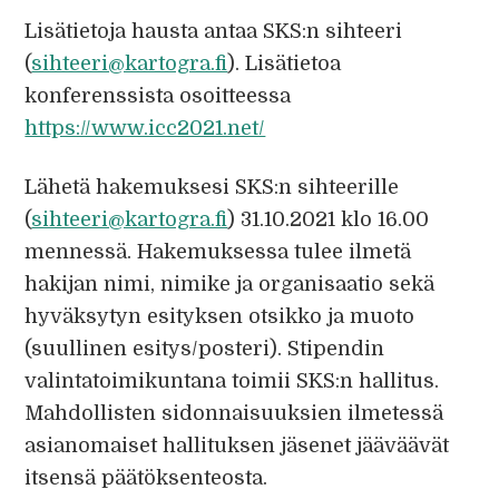
Lisätietoja hausta antaa SKS:n sihteeri
(
sihteeri@kartogra.fi
). Lisätietoa
konferenssista osoitteessa
https://www.icc2021.net/
Lähetä hakemuksesi SKS:n sihteerille
(
sihteeri@kartogra.fi
) 31.10.2021 klo 16.00
mennessä. Hakemuksessa tulee ilmetä
hakijan nimi, nimike ja organisaatio sekä
hyväksytyn esityksen otsikko ja muoto
(suullinen esitys/posteri). Stipendin
valintatoimikuntana toimii SKS:n hallitus.
Mahdollisten sidonnaisuuksien ilmetessä
asianomaiset hallituksen jäsenet jääväävät
itsensä päätöksenteosta.