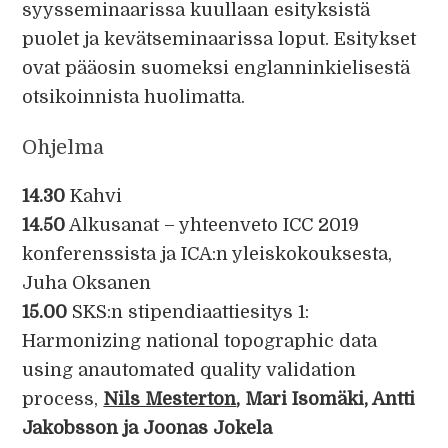
syysseminaarissa kuullaan esityksistä
puolet ja kevätseminaarissa loput. Esitykset
ovat pääosin suomeksi englanninkielisestä
otsikoinnista huolimatta.
Ohjelma
14.30
Kahvi
14.50
Alkusanat – yhteenveto ICC 2019
konferenssista ja ICA:n yleiskokouksesta,
Juha Oksanen
15.00
SKS:n stipendiaattiesitys 1:
Harmonizing national topographic data
using anautomated quality validation
process,
Nils Mesterton
, Mari Isomäki, Antti
Jakobsson ja Joonas Jokela