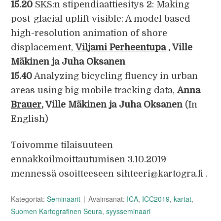
15.20
SKS:n stipendiaattiesitys 2: Making
post-glacial uplift visible: A model based
high-resolution animation of shore
displacement,
Viljami Perheentupa
, Ville
Mäkinen ja Juha Oksanen
15.40
Analyzing bicycling fluency in urban
areas using big mobile tracking data,
Anna
Brauer
, Ville Mäkinen ja Juha Oksanen
(In
English)
Toivomme tilaisuuteen
ennakkoilmoittautumisen 3.10.2019
mennessä osoitteeseen sihteeri@kartogra.fi .
Kategoriat:
Seminaarit
Avainsanat:
ICA
,
ICC2019
,
kartat
,
Suomen Kartografinen Seura
,
syysseminaari