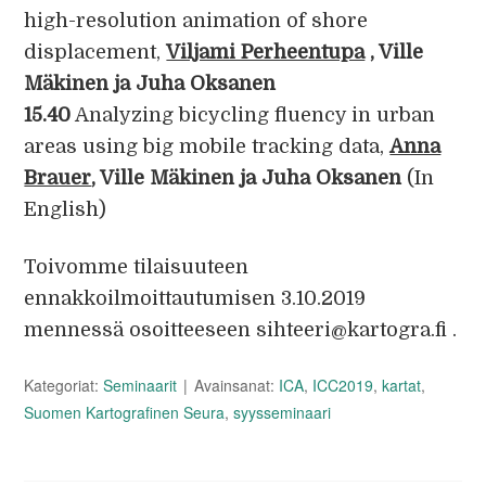
high-resolution animation of shore
displacement,
Viljami Perheentupa
, Ville
Mäkinen ja Juha Oksanen
15.40
Analyzing bicycling fluency in urban
areas using big mobile tracking data,
Anna
Brauer
, Ville Mäkinen ja Juha Oksanen
(In
English)
Toivomme tilaisuuteen
ennakkoilmoittautumisen 3.10.2019
mennessä osoitteeseen sihteeri@kartogra.fi .
Kategoriat:
Seminaarit
Avainsanat:
ICA
,
ICC2019
,
kartat
,
Suomen Kartografinen Seura
,
syysseminaari