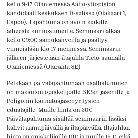
kello 9-17 Otaniemessä Aalto-yliopiston
kandidaattikeskuksen D-salissa (Otakaari 1,
Espoo). Tapahtuma on avoin kaikille
aiheesta kiinnostuneille. Seminaari alkaa
kello 09:00 aamukahveilla ja päättyy
viimeistään klo 17 mennessä. Seminaarin
jälkeen järjestetään iltajuhla Tieto-saunalla
Otaniemessä (Otaranta 8E).
Pelkkään päivätapahtumaan osallistuminen
on maksuton opiskelijoille, SKS:n jäsenille ja
Poligonin kannatusjäsenyritysten
edustajille. Muille hinta on 30€.
Päivätapahtuma sisältää seminaarin lisäksi
kahvit aamupäivällä ja iltapäivällä. Iltajuhlan
hinta on opiskelijoille 10€ ja muille 15 €, eikä