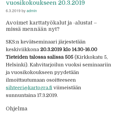
vuosikokoukseen 20.3.2019
6.3.2019
by
admin
Avoimet karttatyökalut ja -alustat –
missä mennään nyt?
SKS:n kevätseminaari järjestetään
keskiviikkona
20.3.2019 klo 14.30-16.00
Tieteiden talossa salissa 505
(Kirkkokatu 5,
Helsinki). Kahvitarjoilun vuoksi seminaariin
ja vuosikokoukseen pyydetään
ilmoittautumaan osoitteeseen
sihteeri@kartogra.fi
viimeistään
sunnuntaina 17.3.2019.
Ohjelma