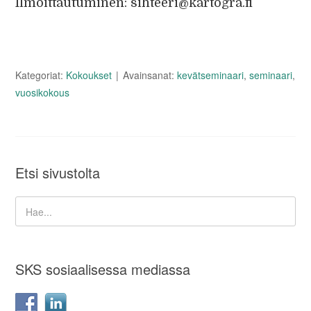
Ilmoittautuminen: sihteeri@kartogra.fi
Kategoriat:
Kokoukset
Avainsanat:
kevätseminaari
,
seminaari
,
vuosikokous
Etsi sivustolta
SKS sosiaalisessa mediassa