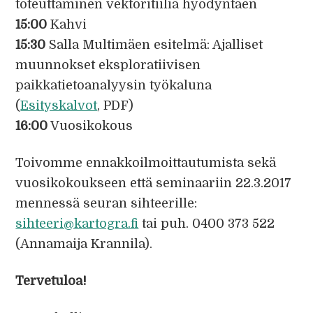
toteuttaminen vektoritiiliä hyödyntäen
15:00
Kahvi
15:30
Salla Multimäen esitelmä: Ajalliset
muunnokset eksploratiivisen
paikkatietoanalyysin työkaluna
(
Esityskalvot
, PDF)
16:00
Vuosikokous
Toivomme ennakkoilmoittautumista sekä
vuosikokoukseen että seminaariin 22.3.2017
mennessä seuran sihteerille:
sihteeri@kartogra.fi
tai puh. 0400 373 522
(Annamaija Krannila).
Tervetuloa!