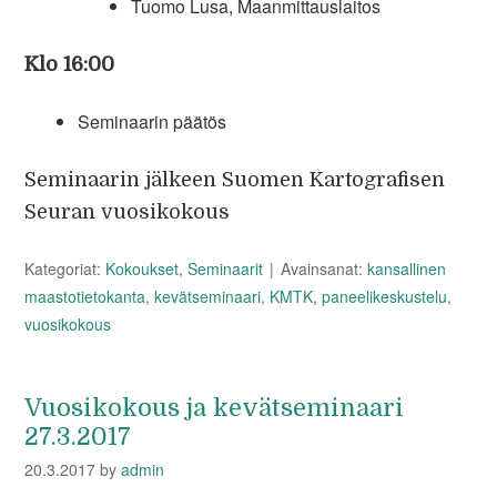
Tuomo Lusa, Maanmittauslaitos
Klo 16:00
Seminaarin päätös
Seminaarin jälkeen Suomen Kartografisen
Seuran vuosikokous
Kategoriat:
Kokoukset
,
Seminaarit
Avainsanat:
kansallinen
maastotietokanta
,
kevätseminaari
,
KMTK
,
paneelikeskustelu
,
vuosikokous
Vuosikokous ja kevätseminaari
27.3.2017
20.3.2017
by
admin