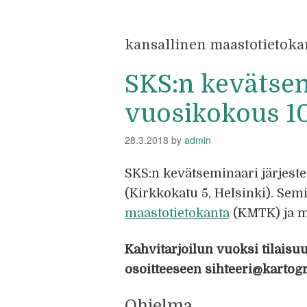
kansallinen maastotietoka
SKS:n kevätsem
vuosikokous 10
28.3.2018
by
admin
SKS:n kevätseminaari järjest
(Kirkkokatu 5, Helsinki). Se
maastotietokanta
(KMTK) ja m
Kahvitarjoilun vuoksi tilais
osoitteeseen sihteeri@kartogra
Ohjelma