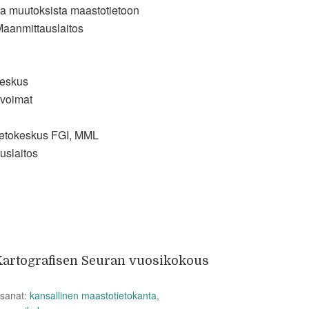
a muutoksista maastotietoon
aanmittauslaitos
keskus
svoimat
ietokeskus FGI, MML
uslaitos
artografisen Seuran vuosikokous
nsanat:
kansallinen maastotietokanta
,