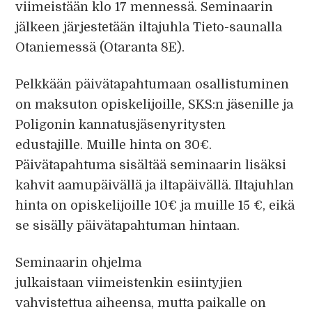
viimeistään klo 17 mennessä. Seminaarin
jälkeen järjestetään iltajuhla Tieto-saunalla
Otaniemessä (Otaranta 8E).
Pelkkään päivätapahtumaan osallistuminen
on maksuton opiskelijoille, SKS:n jäsenille ja
Poligonin kannatusjäsenyritysten
edustajille. Muille hinta on 30€.
Päivätapahtuma sisältää seminaarin lisäksi
kahvit aamupäivällä ja iltapäivällä. Iltajuhlan
hinta on opiskelijoille 10€ ja muille 15 €, eikä
se sisälly päivätapahtuman hintaan.
Seminaarin ohjelma
julkaistaan viimeistenkin esiintyjien
vahvistettua aiheensa, mutta paikalle on