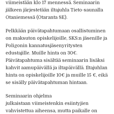
viimeistään klo 17 mennessä. Seminaarin
jälkeen järjestetään iltajuhla Tieto-saunalla
Otaniemessä (Otaranta 8E).
Pelkkään päivätapahtumaan osallistuminen
on maksuton opiskelijoille, SKS:n jäsenille ja
Poligonin kannatusjäsenyritysten
edustajille. Muille hinta on 30€.
Päivätapahtuma sisältää seminaarin lisäksi
kahvit aamupäivällä ja iltapäivällä. Iltajuhlan
hinta on opiskelijoille 10€ ja muille 15 €, eikä
se sisälly päivätapahtuman hintaan.
Seminaarin ohjelma
julkaistaan viimeistenkin esiintyjien
vahvistettua aiheensa, mutta paikalle on