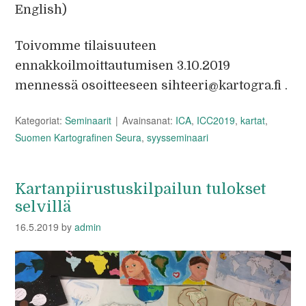
English)
Toivomme tilaisuuteen
ennakkoilmoittautumisen 3.10.2019
mennessä osoitteeseen sihteeri@kartogra.fi .
Kategoriat:
Seminaarit
Avainsanat:
ICA
,
ICC2019
,
kartat
,
Suomen Kartografinen Seura
,
syysseminaari
Kartanpiirustuskilpailun tulokset
selvillä
16.5.2019
by
admin