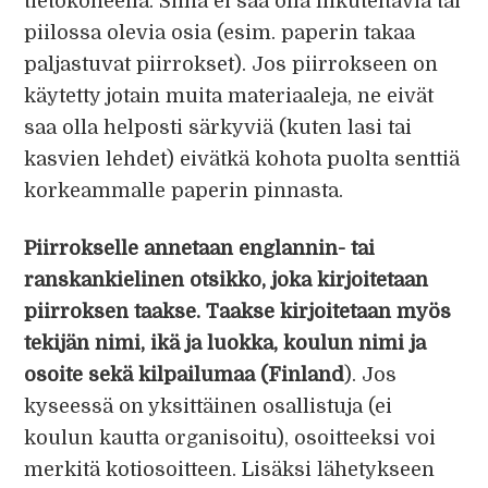
tietokoneella. Siinä ei saa olla liikuteltavia tai
piilossa olevia osia (esim. paperin takaa
paljastuvat piirrokset). Jos piirrokseen on
käytetty jotain muita materiaaleja, ne eivät
saa olla helposti särkyviä (kuten lasi tai
kasvien lehdet) eivätkä kohota puolta senttiä
korkeammalle paperin pinnasta.
Piirrokselle annetaan englannin- tai
ranskankielinen otsikko, joka kirjoitetaan
piirroksen taakse. Taakse kirjoitetaan myös
tekijän nimi, ikä ja luokka, koulun nimi ja
osoite sekä kilpailumaa (Finland
). Jos
kyseessä on yksittäinen osallistuja (ei
koulun kautta organisoitu), osoitteeksi voi
merkitä kotiosoitteen. Lisäksi lähetykseen