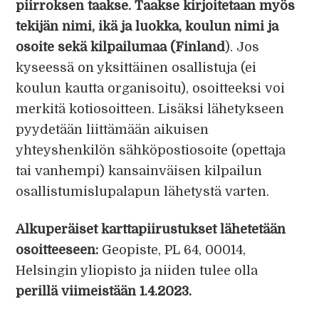
piirroksen taakse. Taakse kirjoitetaan myös
tekijän nimi, ikä ja luokka, koulun nimi ja
osoite sekä kilpailumaa (Finland
). Jos
kyseessä on yksittäinen osallistuja (ei
koulun kautta organisoitu), osoitteeksi voi
merkitä kotiosoitteen. Lisäksi lähetykseen
pyydetään liittämään aikuisen
yhteyshenkilön sähköpostiosoite (opettaja
tai vanhempi) kansainväisen kilpailun
osallistumislupalapun lähetystä varten.
Alkuperäiset karttapiirustukset lähetetään
osoitteeseen:
Geopiste, PL 64, 00014,
Helsingin yliopisto ja niiden tulee olla
perillä viimeistään 1.4.2023.