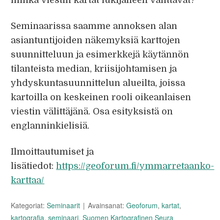
minkä viestin kartat lukijalleen välittävät?
Seminaarissa saamme annoksen alan
asiantuntijoiden näkemyksiä karttojen
suunnitteluun ja esimerkkejä käytännön
tilanteista median, kriisijohtamisen ja
yhdyskuntasuunnittelun alueilta, joissa
kartoilla on keskeinen rooli oikeanlaisen
viestin välittäjänä. Osa esityksistä on
englanninkielisiä.
Ilmoittautumiset ja
lisätiedot:
https://geoforum.fi/ymmarretaanko-
karttaa/
Kategoriat:
Seminaarit
Avainsanat:
Geoforum
,
kartat
,
kartografia
,
seminaari
,
Suomen Kartografinen Seura