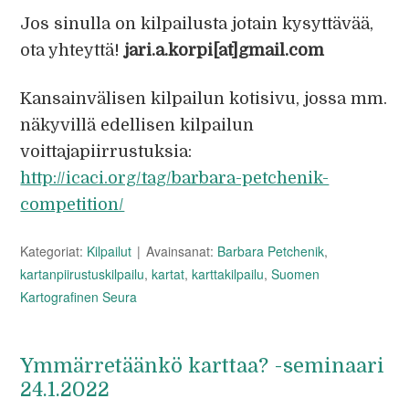
Jos sinulla on kilpailusta jotain kysyttävää,
ota yhteyttä!
jari.a.korpi[at]gmail.com
Kansainvälisen kilpailun kotisivu, jossa mm.
näkyvillä edellisen kilpailun
voittajapiirrustuksia:
http://icaci.org/tag/barbara-petchenik-
competition/
Kategoriat:
Kilpailut
Avainsanat:
Barbara Petchenik
,
kartanpiirustuskilpailu
,
kartat
,
karttakilpailu
,
Suomen
Kartografinen Seura
Ymmärretäänkö karttaa? -seminaari
24.1.2022