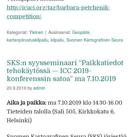
http://icaci.org/tag/barbara-petchenik-
competition/
Kategoriat:
Yleinen
Avainsanat:
Geopiste
,
kartanpiirustuskilpailu
,
kilpailu
,
Suomen Kartografinen Seura
SKS:n syysseminaari “Paikkatiedot
tehokäytössä — ICC 2019-
konferenssin satoa” ma 7.10.2019
20.9.2019
by
admin
Aika ja paikka:
ma 7.10.2019 klo 14.30-16.00
Tieteiden talolla (Sali 505, Kirkkokatu 6,
Helsinki)
Suomen Kartografinen Seura (SKS) järjestää