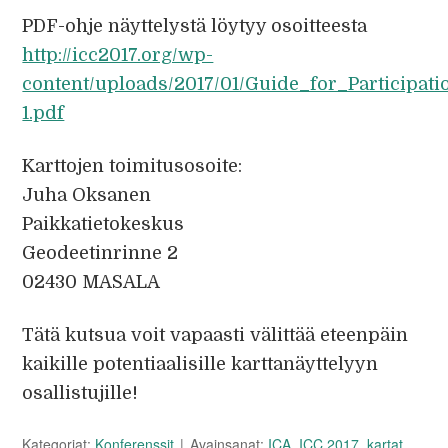
PDF-ohje näyttelystä löytyy osoitteesta
http://icc2017.org/wp-
content/uploads/2017/01/Guide_for_Participati
1.pdf
Karttojen toimitusosoite:
Juha Oksanen
Paikkatietokeskus
Geodeetinrinne 2
02430 MASALA
Tätä kutsua voit vapaasti välittää eteenpäin
kaikille potentiaalisille karttanäyttelyyn
osallistujille!
Kategoriat:
Konferenssit
Avainsanat:
ICA
,
ICC 2017
,
kartat
,