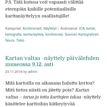
P.S. Tätä kutsua voit vapaasti välittää
eteenpäin kaikille potentiaalisille
karttanäyttelyyn osallistujille!
Kategoriat:
Konferenssit
,
Näyttelyt
Avainsanat:
ICA
,
kartat
,
kartografia
,
karttanäyttely
,
konferenssi
,
Suomen Kartografinen
Seura
,
Tokio
Kartan valtaa -näyttely päivälehden
museossa 9.12. asti
23.11.2018
by
admin
Mitä kartoilla on aikanaan haluttu kertoa?
Mitä tietoa niistä on jätetty pois?
Kartan
valtaa – tarua ja totta karttojen takaa
-näyttely
käsittelee karttoihin kätkeytyvää