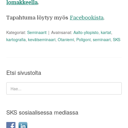
lomakkeella
.
Tapahtuma löytyy myös
Facebookista
.
Kategoriat:
Seminaarit
Avainsanat:
Aalto-yliopisto
,
kartat
,
kartografia
,
kevätseminaari
,
Otaniemi
,
Poligoni
,
seminaari
,
SKS
Etsi sivustolta
SKS sosiaalisessa mediassa