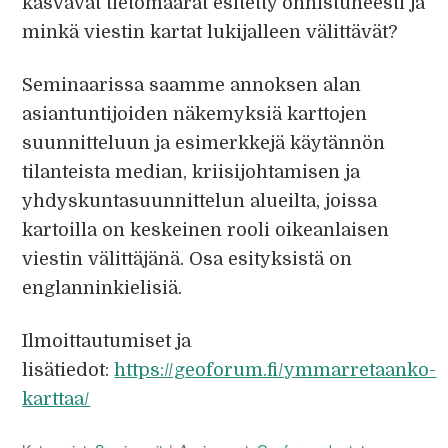
kasvavat tietomäärät esitetty onnistuneesti ja
minkä viestin kartat lukijalleen välittävät?
Seminaarissa saamme annoksen alan
asiantuntijoiden näkemyksiä karttojen
suunnitteluun ja esimerkkejä käytännön
tilanteista median, kriisijohtamisen ja
yhdyskuntasuunnittelun alueilta, joissa
kartoilla on keskeinen rooli oikeanlaisen
viestin välittäjänä. Osa esityksistä on
englanninkielisiä.
Ilmoittautumiset ja
lisätiedot:
https://geoforum.fi/ymmarretaanko-
karttaa/