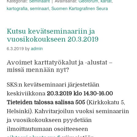
Kategoriat:
Seminaarit
Avainsanat:
Geoforum
,
kartat
,
kartografia
,
seminaari
,
Suomen Kartografinen Seura
Kutsu kevätseminaariin ja
vuosikokoukseen 20.3.2019
6.3.2019
by
admin
Avoimet karttatyökalut ja -alustat –
missä mennään nyt?
SKS:n kevätseminaari järjestetään
keskiviikkona
20.3.2019 klo 14.30-16.00
Tieteiden talossa salissa 505
(Kirkkokatu 5,
Helsinki). Kahvitarjoilun vuoksi seminaariin
ja vuosikokoukseen pyydetään
ilmoittautumaan osoitteeseen