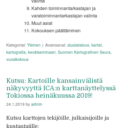
valinta
Kahden toiminnantarkastajan ja
varatoiminnantarkastajan valinta
Muut asiat
Kokouksen päättäminen
Kategoriat:
Yleinen
Avainsanat:
alustatalous
,
kartat
,
kartografia
,
kevätseminaari
,
Suomen Kartografinen Seura
,
vuosikokous
Kutsu: Kartoille kansainvälistä
näkyvyyttä ICA:n karttanäyttelyssä
Tokiossa heinäkuussa 2019!
24.1.2019
by
admin
Kutsu karttojen tekijöille, julkaisijoille ja
kustantajille: