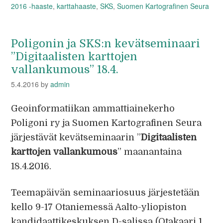
2016 -haaste
,
karttahaaste
,
SKS
,
Suomen Kartografinen Seura
Poligonin ja SKS:n kevätseminaari
”Digitaalisten karttojen
vallankumous” 18.4.
5.4.2016
by
admin
Geoinformatiikan ammattiainekerho
Poligoni ry ja Suomen Kartografinen Seura
järjestävät kevätseminaarin ”
Digitaalisten
karttojen vallankumous
” maanantaina
18.4.2016.
Teemapäivän seminaariosuus järjestetään
kello 9-17 Otaniemessä Aalto-yliopiston
kandidaattikeskuksen D-salissa (Otakaari 1,