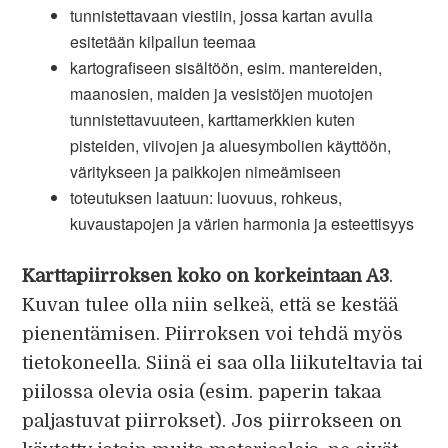
tunnistettavaan viestiin, jossa kartan avulla
esitetään kilpailun teemaa
kartografiseen sisältöön, esim. mantereiden,
maanosien, maiden ja vesistöjen muotojen
tunnistettavuuteen, karttamerkkien kuten
pisteiden, viivojen ja aluesymbolien käyttöön,
väritykseen ja paikkojen nimeämiseen
toteutuksen laatuun: luovuus, rohkeus,
kuvaustapojen ja värien harmonia ja esteettisyys
Karttapiirroksen koko on korkeintaan A3
.
Kuvan tulee olla niin selkeä, että se kestää
pienentämisen. Piirroksen voi tehdä myös
tietokoneella. Siinä ei saa olla liikuteltavia tai
piilossa olevia osia (esim. paperin takaa
paljastuvat piirrokset). Jos piirrokseen on