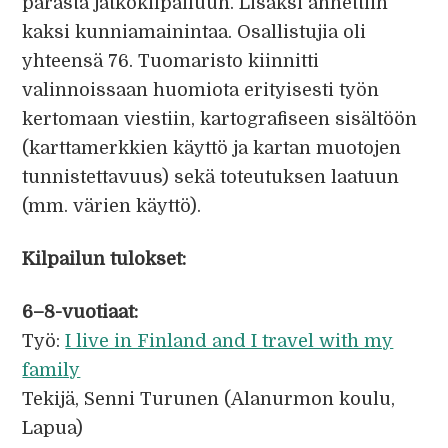
parasta jatkokilpailuun. Lisäksi annettiin
kaksi kunniamainintaa. Osallistujia oli
yhteensä 76. Tuomaristo kiinnitti
valinnoissaan huomiota erityisesti työn
kertomaan viestiin, kartografiseen sisältöön
(karttamerkkien käyttö ja kartan muotojen
tunnistettavuus) sekä toteutuksen laatuun
(mm. värien käyttö).
Kilpailun tulokset:
6–8-vuotiaat:
Työ:
I live in Finland and I travel with my
family
Tekijä, Senni Turunen (Alanurmon koulu,
Lapua)