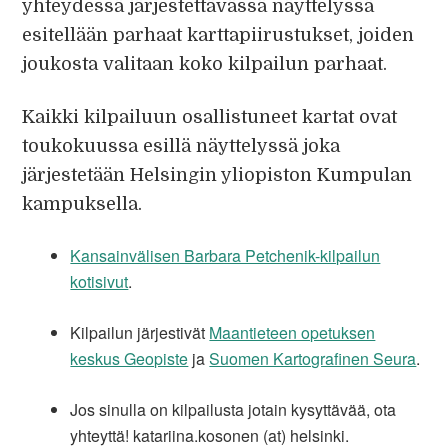
yhteydessä järjestettävässä näyttelyssä
esitellään parhaat karttapiirustukset, joiden
joukosta valitaan koko kilpailun parhaat.
Kaikki kilpailuun osallistuneet kartat ovat
toukokuussa esillä näyttelyssä joka
järjestetään Helsingin yliopiston Kumpulan
kampuksella.
Kansainvälisen Barbara Petchenik-kilpailun
kotisivut
.
Kilpailun järjestivät
Maantieteen opetuksen
keskus Geopiste
ja
Suomen Kartografinen Seura
.
Jos sinulla on kilpailusta jotain kysyttävää, ota
yhteyttä! katariina.kosonen (at) helsinki.