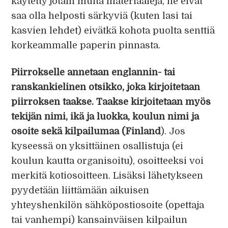
käytetty jotain muita materiaaleja, ne eivät
saa olla helposti särkyviä (kuten lasi tai
kasvien lehdet) eivätkä kohota puolta senttiä
korkeammalle paperin pinnasta.
Piirrokselle annetaan englannin- tai
ranskankielinen otsikko, joka kirjoitetaan
piirroksen taakse. Taakse kirjoitetaan myös
tekijän nimi, ikä ja luokka, koulun nimi ja
osoite sekä kilpailumaa (Finland
). Jos
kyseessä on yksittäinen osallistuja (ei
koulun kautta organisoitu), osoitteeksi voi
merkitä kotiosoitteen. Lisäksi lähetykseen
pyydetään liittämään aikuisen
yhteyshenkilön sähköpostiosoite (opettaja
tai vanhempi) kansainväisen kilpailun