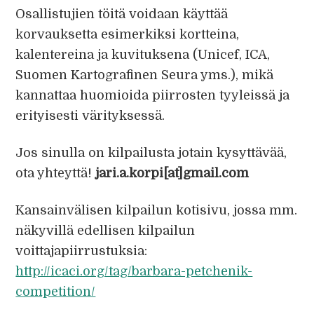
Osallistujien töitä voidaan käyttää
korvauksetta esimerkiksi kortteina,
kalentereina ja kuvituksena (Unicef, ICA,
Suomen Kartografinen Seura yms.), mikä
kannattaa huomioida piirrosten tyyleissä ja
erityisesti värityksessä.
Jos sinulla on kilpailusta jotain kysyttävää,
ota yhteyttä!
jari.a.korpi[at]gmail.com
Kansainvälisen kilpailun kotisivu, jossa mm.
näkyvillä edellisen kilpailun
voittajapiirrustuksia:
http://icaci.org/tag/barbara-petchenik-
competition/