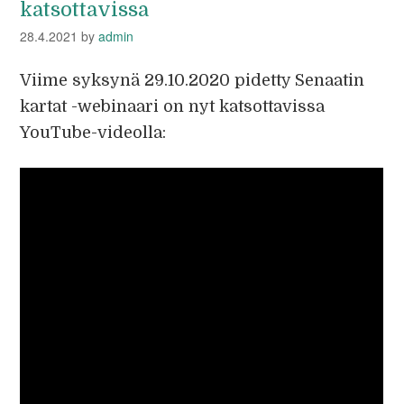
katsottavissa
28.4.2021
by
admin
Viime syksynä 29.10.2020 pidetty Senaatin
kartat -webinaari on nyt katsottavissa
YouTube-videolla: