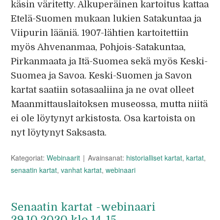
käsin väritetty. Alkuperäinen kartoitus kattaa
Etelä-Suomen mukaan lukien Satakuntaa ja
Viipurin lääniä. 1907-lähtien kartoitettiin
myös Ahvenanmaa, Pohjois-Satakuntaa,
Pirkanmaata ja Itä-Suomea sekä myös Keski-
Suomea ja Savoa. Keski-Suomen ja Savon
kartat saatiin sotasaaliina ja ne ovat olleet
Maanmittauslaitoksen museossa, mutta niitä
ei ole löytynyt arkistosta. Osa kartoista on
nyt löytynyt Saksasta.
Kategoriat:
Webinaarit
Avainsanat:
historialliset kartat
,
kartat
,
senaatin kartat
,
vanhat kartat
,
webinaari
Senaatin kartat -webinaari
29.10.2020 klo 14-15