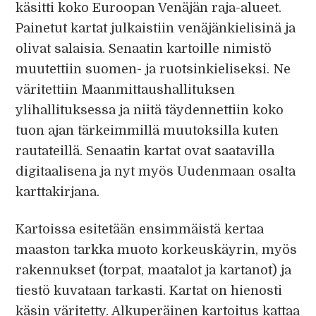
käsitti koko Euroopan Venäjän raja-alueet.
Painetut kartat julkaistiin venäjänkielisinä ja
olivat salaisia. Senaatin kartoille nimistö
muutettiin suomen- ja ruotsinkieliseksi. Ne
väritettiin Maanmittaushallituksen
ylihallituksessa ja niitä täydennettiin koko
tuon ajan tärkeimmillä muutoksilla kuten
rautateillä. Senaatin kartat ovat saatavilla
digitaalisena ja nyt myös Uudenmaan osalta
karttakirjana.
Kartoissa esitetään ensimmäistä kertaa
maaston tarkka muoto korkeuskäyrin, myös
rakennukset (torpat, maatalot ja kartanot) ja
tiestö kuvataan tarkasti. Kartat on hienosti
käsin väritetty. Alkuperäinen kartoitus kattaa