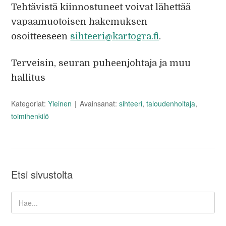
Tehtävistä kiinnostuneet voivat lähettää
vapaamuotoisen hakemuksen
osoitteeseen
sihteeri@kartogra.fi
.
Terveisin, seuran puheenjohtaja ja muu
hallitus
Kategoriat:
Yleinen
Avainsanat:
sihteeri
,
taloudenhoitaja
,
toimihenkilö
Etsi sivustolta