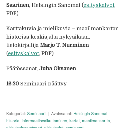
Saarinen
, Helsingin Sanomat (
esityskalvot
,
PDF)
Karttakuvia ja mielikuvia – maailmankartan
historiaa keskiajalta nykyaikaan,
tietokirjailija
Marjo T. Nurminen
(
esityskalvot
, PDF)
Päätössanat,
Juha Oksanen
16:30
Seminaari päättyy
Kategoriat:
Seminaarit
Avainsanat:
Helsingin Sanomat
,
historia
,
informaatiovaikuttaminen
,
kartat
,
maailmankartta
,
pikkujouluseminaari
,
pikkujoulut
,
seminaari