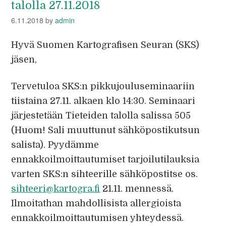
talolla 27.11.2018
6.11.2018
by
admin
Hyvä Suomen Kartografisen Seuran (SKS)
jäsen,
Tervetuloa SKS:n pikkujouluseminaariin
tiistaina 27.11. alkaen klo 14:30. Seminaari
järjestetään Tieteiden talolla salissa 505
(Huom! Sali muuttunut sähköpostikutsun
salista). Pyydämme
ennakkoilmoittautumiset tarjoilutilauksia
varten SKS:n sihteerille sähköpostitse os.
sihteeri@kartogra.fi
21.11. mennessä.
Ilmoitathan mahdollisista allergioista
ennakkoilmoittautumisen yhteydessä.