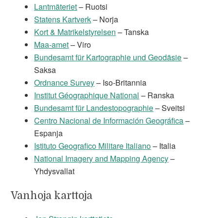
Lantmäteriet
– Ruotsi
Statens Kartverk
– Norja
Kort & Matrikelstyrelsen
– Tanska
Maa-amet
– Viro
Bundesamt für Kartographie und Geodäsie
–
Saksa
Ordnance Survey
– Iso-Britannia
Institut Géographique National
– Ranska
Bundesamt für Landestopographie
– Sveitsi
Centro Nacional de Información Geográfica
–
Espanja
Istituto Geografico Militare Italiano
– Italia
National Imagery and Mapping Agency
–
Yhdysvallat
Vanhoja karttoja