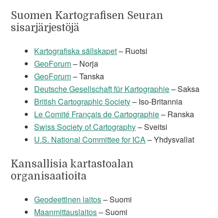
Suomen Kartografisen Seuran
sisarjärjestöjä
Kartografiska sällskapet
– Ruotsi
GeoForum
– Norja
GeoForum
– Tanska
Deutsche Gesellschaft für Kartographie
– Saksa
British Cartographic Society
– Iso-Britannia
Le Comité Français de Cartographie
– Ranska
Swiss Society of Cartography
– Sveitsi
U.S. National Committee for ICA
– Yhdysvallat
Kansallisia kartastoalan
organisaatioita
Geodeettinen laitos
– Suomi
Maanmittauslaitos
– Suomi