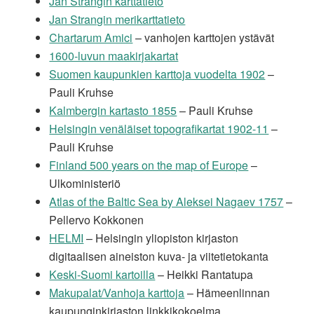
Jan Strangin karttatieto
Jan Strangin merikarttatieto
Chartarum Amici
– vanhojen karttojen ystävät
1600-luvun maakirjakartat
Suomen kaupunkien karttoja vuodelta 1902
–
Pauli Kruhse
Kalmbergin kartasto 1855
– Pauli Kruhse
Helsingin venäläiset topografikartat 1902-11
–
Pauli Kruhse
Finland 500 years on the map of Europe
–
Ulkoministeriö
Atlas of the Baltic Sea by Aleksei Nagaev 1757
–
Pellervo Kokkonen
HELMI
– Helsingin yliopiston kirjaston
digitaalisen aineiston kuva- ja viitetietokanta
Keski-Suomi kartoilla
– Heikki Rantatupa
Makupalat/Vanhoja karttoja
– Hämeenlinnan
kaupunginkirjaston linkkikokoelma