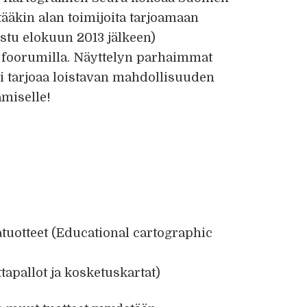
ääkin alan toimijoita tarjoamaan
istu elokuun 2013 jälkeen)
ä foorumilla. Näyttelyn parhaimmat
mi tarjoaa loistavan mahdollisuuden
miselle!
atuotteet (Educational cartographic
ttapallot ja kosketuskartat)