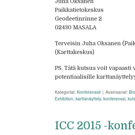
Juha Oksanen
Paikkatietokeskus
Geodeetinrinne 2
02430 MASALA
Terveisin Juha Oksanen (Paik
(Karttakeskus)
PS. Tätä kutsua voit vapaasti v
potentiaalisille karttanäyttelyy
Kategoriat:
Konferenssit
Avainsanat:
Bra
Exhibition
,
karttanäyttely
,
konferenssi
,
kut
ICC 2015 -konf