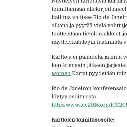
Näyttelyyn tarjottavat kartat 
toimittamaan allekirjoittanee
hallitus valitsee Rio de Janei
aikana ja pyytää vielä valittuj
tuotteistaan tietolomakkeet, jo
näyttelykatalogin laatimista v
Karttoja ei palauteta, ja niit
konferenssin jälkeen järjestet
women
Kartat pyydetään toim
Rio de Janeiron konferenssio
löytyy osoitteesta
http://www.icc2015.org/ICC2
Karttojen toimitusosoite: