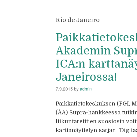
Rio de Janeiro
Paikkatietokes
Akademin Supr
ICA:n karttanä
Janeirossa!
7.9.2015
by
admin
Paikkatietokeskuksen (FGI, M
(ÅA) Supra-hankkeessa tutki
liikuntareittien suosiosta voi
karttanäyttelyn sarjan ”Digita