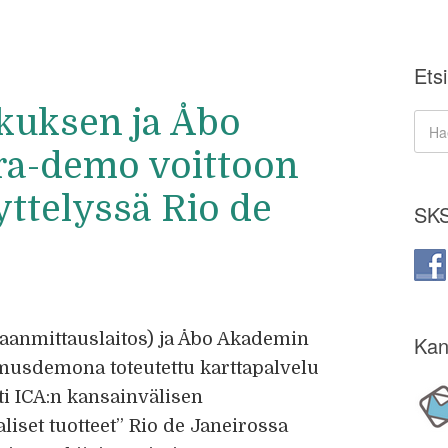
Etsi
kuksen ja Åbo
a-demo voittoon
yttelyssä Rio de
SKS
aanmittauslaitos) ja Åbo Akademin
Kan
musdemona toteutettu karttapalvelu
tti ICA:n kansainvälisen
aliset tuotteet” Rio de Janeirossa