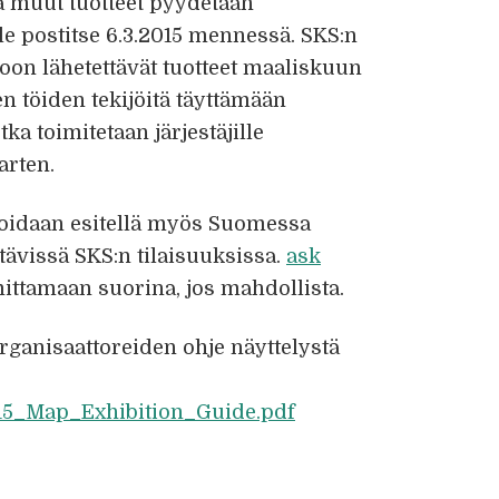
ja muut tuotteet pyydetään
lle postitse 6.3.2015 mennessä. SKS:n
roon lähetettävät tuotteet maaliskuun
en töiden tekijöitä täyttämään
tka toimitetaan järjestäjille
arten.
ä voidaan esitellä myös Suomessa
tävissä SKS:n tilaisuuksissa.
ask
ittamaan suorina, jos mahdollista.
rganisaattoreiden ohje näyttelystä
015_Map_Exhibition_Guide.pdf