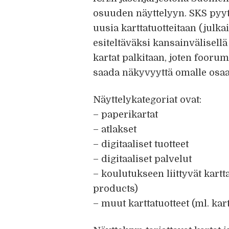
osuuden näyttelyyn. SKS pyyt
uusia karttatuotteitaan (julka
esiteltäväksi kansainvälisell
kartat palkitaan, joten fooru
saada näkyvyyttä omalle osaa
Näyttelykategoriat ovat:
– paperikartat
– atlakset
– digitaaliset tuotteet
– digitaaliset palvelut
– koulutukseen liittyvät kartt
products)
– muut karttatuotteet (ml. kar