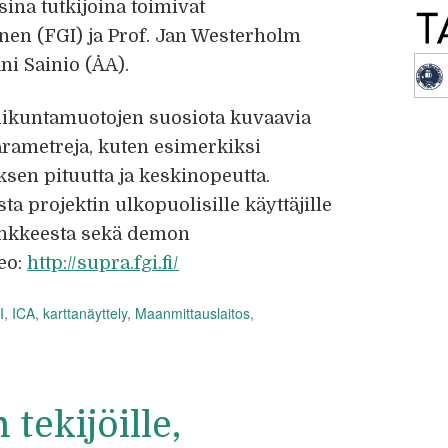
sina tutkijoina toimivat
en (FGI) ja Prof. Jan Westerholm
ani Sainio (ÅA).
liikuntamuotojen suosiota kuvaavia
arametreja, kuten esimerkiksi
uksen pituutta ja keskinopeutta.
 projektin ulkopuolisille käyttäjille
hankkeesta sekä demon
deo:
http://supra.fgi.fi/
I
,
ICA
,
karttanäyttely
,
Maanmittauslaitos
,
tekijöille,