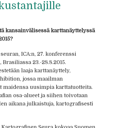
 kustantajille
tä kansainvälisessä karttanäyttelyssä
2015?
seuran, ICA:n, 27. konferenssi
 Brasiliassa 23.-28.8.2015.
tetään laaja karttanäyttely,
hibition, jossa maailman
ät maidensa uusimpia karttatuotteita.
afian osa-alueet ja siihen toivotaan
n aikana julkaistuja, kartografisesti
n Kartografinen Seura kokoaa Suomen