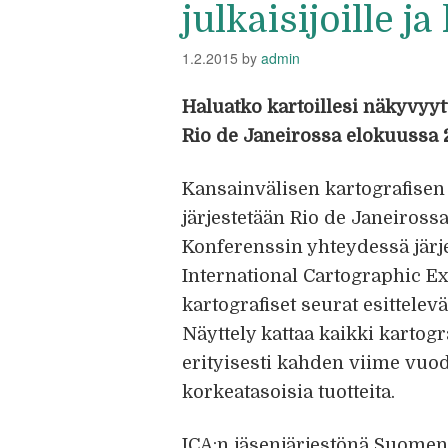
julkaisijoille ja
1.2.2015
by
admin
Haluatko kartoillesi näkyvyyt
Rio de Janeirossa elokuussa 
Kansainvälisen kartografisen 
järjestetään Rio de Janeirossa,
Konferenssin yhteydessä järjes
International Cartographic Ex
kartografiset seurat esittelev
Näyttely kattaa kaikki kartogr
erityisesti kahden viime vuode
korkeatasoisia tuotteita.
ICA:n jäsenjärjestönä Suome