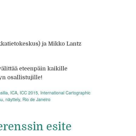
katietokeskus) ja Mikko Lantz
älittää eteenpäin kaikille
n osallistujille!
silia
,
ICA
,
ICC 2015
,
International Cartographic
su
,
näyttely
,
Rio de Janeiro
erenssin esite