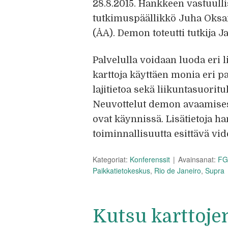
28.8.2015. Hankkeen vastuulli
tutkimuspäällikkö Juha Oksan
(ÅA). Demon toteutti tutkija J
Palvelulla voidaan luoda eri 
karttoja käyttäen monia eri p
lajitietoa sekä liikuntasuorit
Neuvottelut demon avaamisesta
ovat käynnissä. Lisätietoja 
toiminnallisuutta esittävä vi
Kategoriat:
Konferenssit
Avainsanat:
FG
Paikkatietokeskus
,
Rio de Janeiro
,
Supra
Kutsu karttojen 