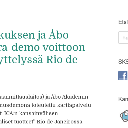
Etsi
kuksen ja Åbo
a-demo voittoon
yttelyssä Rio de
SKS
aanmittauslaitos) ja Åbo Akademin
Kan
musdemona toteutettu karttapalvelu
tti ICA:n kansainvälisen
aliset tuotteet” Rio de Janeirossa