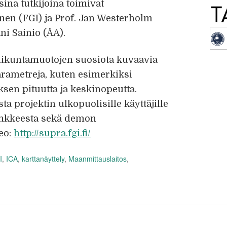
sina tutkijoina toimivat
en (FGI) ja Prof. Jan Westerholm
ani Sainio (ÅA).
liikuntamuotojen suosiota kuvaavia
arametreja, kuten esimerkiksi
uksen pituutta ja keskinopeutta.
 projektin ulkopuolisille käyttäjille
hankkeesta sekä demon
deo:
http://supra.fgi.fi/
I
,
ICA
,
karttanäyttely
,
Maanmittauslaitos
,