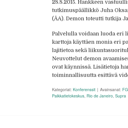
28.8.2015. Hankkeen vastuulli
tutkimuspäällikkö Juha Oksan
(ÅA). Demon toteutti tutkija J
Palvelulla voidaan luoda eri 
karttoja käyttäen monia eri p
lajitietoa sekä liikuntasuorit
Neuvottelut demon avaamisesta
ovat käynnissä. Lisätietoja 
toiminnallisuutta esittävä vi
Kategoriat:
Konferenssit
Avainsanat:
FG
Paikkatietokeskus
,
Rio de Janeiro
,
Supra