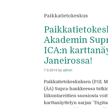
Paikkatietokeskus
Paikkatietokes
Akademin Supr
ICA:n karttanä
Janeirossa!
7.9.2015
by
admin
Paikkatietokeskuksen (FGI, M
(ÅA) Supra-hankkeessa tutki
liikuntareittien suosiosta voi
karttanäyttelyn sarjan ”Digita