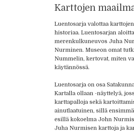
Karttojen maailm
Luentosarja valottaa karttoje
historiaa. Luentosarjan aloitta
merenkulkuneuvos Juha Nurmin
Nurminen. Museon omat tutkija
Nummelin, kertovat, miten v
käytännössä.
Luentosarja on osa Satakunna
Kartalla ollaan -näyttelyä, joss
karttapalloja sekä kartoittami
ainutlaatuinen, sillä ensimmä
esillä kokoelma John Nurmi
Juha Nurmisen karttoja ja kar