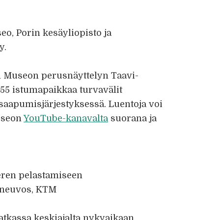
o, Porin kesäyliopisto ja
y.
 Museon perusnäyttelyn Taavi-
u 55 istumapaikkaa turvavälit
aapumisjärjestyksessä. Luentoja voi
useon
YouTube-kanavalta
suorana ja
meren pelastamiseen
neuvos, KTM
atkassa keskiajalta nykyaikaan