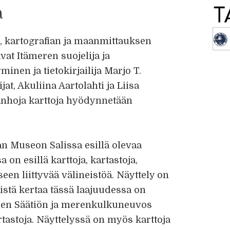
a
n, kartografian ja maanmittauksen
vat Itämeren suojelija ja
en ja tietokirjailija Marjo T.
t, Akuliina Aartolahti ja Liisa
anhoja karttoja hyödynnetään
n Museon Salissa esillä olevaa
a on esillä karttoja, kartastoja,
seen liittyvää välineistöä. Näyttely on
istä kertaa tässä laajuudessa on
sen Säätiön ja merenkulkuneuvos
tastoja. Näyttelyssä on myös karttoja