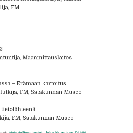
lija, FM
3
antuntija, Maanmittauslaitos
assa – Erämaan kartoitus
atutkija, FM, Satakunnan Museo
 tietolähteenä
kija, FM, Satakunnan Museo
anat:
historialliset kartat
,
John Nurmisen Säätiö
,