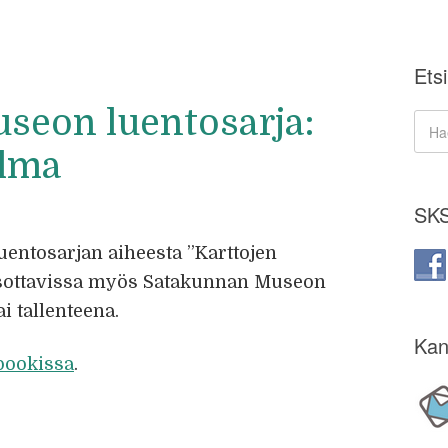
Etsi
seon luentosarja:
ilma
SKS
uentosarjan aiheesta ”Karttojen
tsottavissa myös Satakunnan Museon
 tallenteena.
Kan
bookissa
.