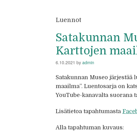
Luennot
Satakunnan Mu
Karttojen maa
6.10.2021
by
admin
Satakunnan Museo järjestää l
maailma”. Luentosarja on ka
YouTube-kanavalta suorana tai
Lisätietoa tapahtumasta
Face
Alla tapahtuman kuvaus: