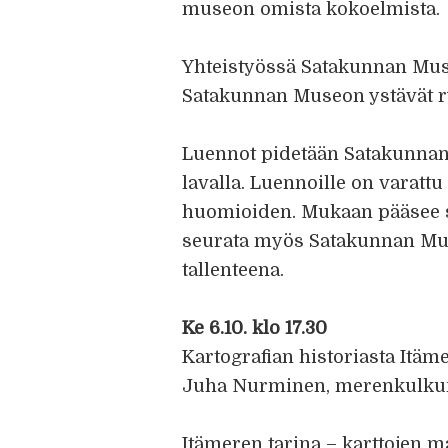
museon omista kokoelmista.
Yhteistyössä Satakunnan Muse
Satakunnan Museon ystävät r
Luennot pidetään Satakunnan
lavalla. Luennoille on varatt
huomioiden. Mukaan pääsee s
seurata myös Satakunnan M
tallenteena.
Ke 6.10. klo 17.30
Kartografian historiasta Itä
Juha Nurminen, merenkulku
Itämeren tarina – karttojen m