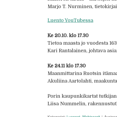
Marjo T. Nurminen, tietokirjai
Luento YouTubessa
Ke 20.10. klo 17.30
Tietoa maasta jo vuodesta 163
Kari Rantalainen, johtava asi
Ke 24.11 klo 17.30
Maanmittarina Ruotsin itäma
Akuliina Aartolahti, maakunt
Porin kaupunkikartat tutkijan
Liisa Nummelin, rakennustut
Kategoriat:
Luennot
,
Webinaarit
Avains