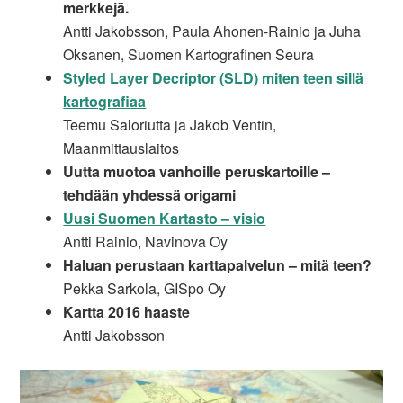
merkkejä.
Antti Jakobsson, Paula Ahonen-Rainio ja Juha
Oksanen, Suomen Kartografinen Seura
Styled Layer Decriptor (SLD) miten teen sillä
kartografiaa
Teemu Saloriutta ja Jakob Ventin,
Maanmittauslaitos
Uutta muotoa vanhoille peruskartoille –
tehdään yhdessä origami
Uusi Suomen Kartasto – visio
Antti Rainio, Navinova Oy
Haluan perustaan karttapalvelun – mitä teen?
Pekka Sarkola, GISpo Oy
Kartta 2016 haaste
Antti Jakobsson